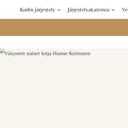
Siirry
Kodin järjestely
Järjestelyakatemia
Ve
sisältöön