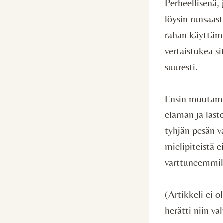
Perheellisenä,
löysin runsaas
rahan käyttämi
vertaistukea s
suuresti.
Ensin muutama 
elämän ja last
tyhjän pesän 
mielipiteistä 
varttuneemmilt
(Artikkeli ei o
herätti niin va