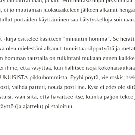
, ei jo muutaman juoksuaskeleen jälkeen alkanut hengä
 tullut portaiden käyttäminen saa hälytyskelloja soimaan
t -kirja esittelee käsitteen ”minuutin homma”. Se herätt
kka olen mielestäni alkanut tunnistaa silpputyötä ja met
in homman taustalla on tulkintani mukaan ennen kaikke
i ihme, että väsyttää, kun hallitsee isoja kokonaisuuksia
 LUKUISISTA pikkuhommista. Pyyhi pöytä, vie roskis, ts
sti, vaihda patteri, nouda posti jne. Kyse ei edes ole siit
tuisi, vaan siitä, että havaitsee itse, kuinka paljon tekee
yttö (ja ajattelu) pirstaloituu.