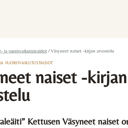
- ja vuorovaikutustaidot
/
Väsyneet naiset -kirjan arvostelu
JA VUOROVAIKUTUSTAIDOT
neet naiset -kirjan
stelu
aleäiti” Kettusen Väsyneet naiset 