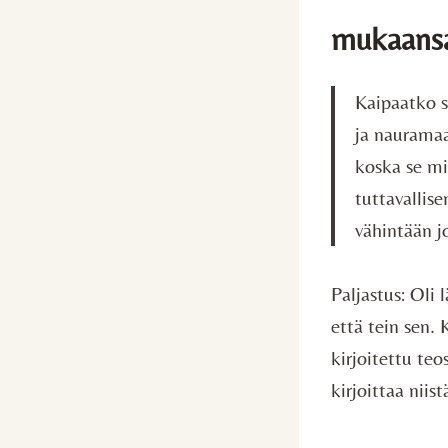
mukaansa
Kaipaatko s
ja nauramaa
koska se mi
tuttavallis
vähintään jo
Paljastus: Oli 
että tein sen.
kirjoitettu teo
kirjoittaa niis