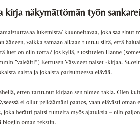
 kirja näkymättömän työn sankareil
amaistuttavaa lukemista/ kuunneltavaa, joka saa sinut 
n ääneen, vaikka samaan aikaan tuntuu siltä, että haluai
tä luet on niin totta? Jos kyllä, suosittelen Hanne (some
emmin ”valeäiti”) Kettusen Väsyneet naiset -kirjaa. Suosi
kaista naista ja jokaista parisuhteessa elävää.
lähellä, etten tarttunut kirjaan sen nimen takia. Olen kui
 Kyseessä ei ollut pelkäämäni paatos, vaan elävästi oman
s, joka herätti paitsi tunteita myös ajatuksia – niin paljon
tä blogiin oman tekstin.