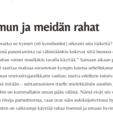
mun ja meidän rahat
vatko ne kynnet (eli kynsihoidot) oikeasti niin tärkeitä?
ensä panostamista tai vähintäänkin kokevat siitä huono
rahan voinut muullakin tavalla käyttää.” Samaan aikaan 
li saattaa maksaa useamman kympin kuussa urheilukanav
man testivoittajatelkkarin vanhan, mutta edelleen toim
iinä mitään – suhtautuminen itselle mielekkäisiin asioihin
ihin on kummallakin oman pään välissä. Nämä eivät siis 
 riitoja parisuhteessa, vaan ovat näin aukikirjoitettuna 
isten on vaikeampi käyttää rahaa itseensä ja omaan hyvin