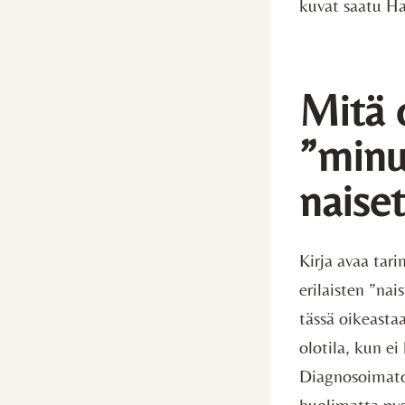
kuvat saatu Ha
Mitä 
”minu
naise
Kirja avaa tar
erilaisten ”nai
tässä oikeasta
olotila, kun ei
Diagnosoimaton
huolimatta pyst