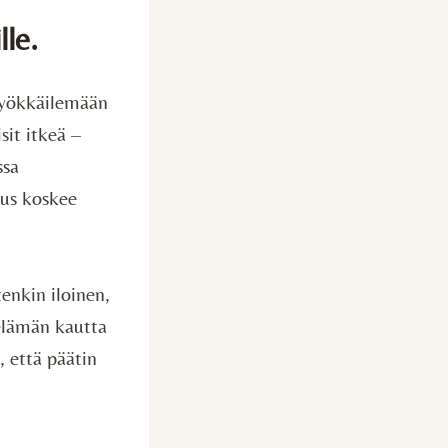
le.
nyökkäilemään
sit itkeä –
ssa
tus koskee
tenkin iloinen,
 elämän kautta
, että päätin