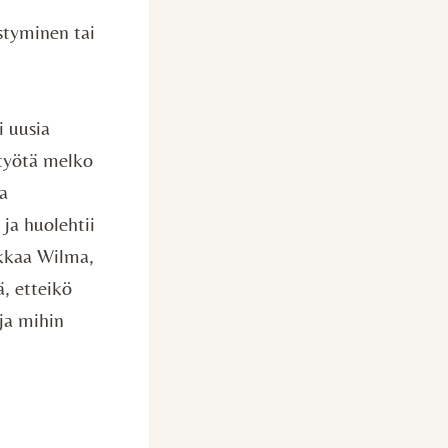
styminen tai
.
i uusia
atyötä melko
a
 ja huolehtii
ekkaa Wilma,
ä, etteikö
 ja mihin