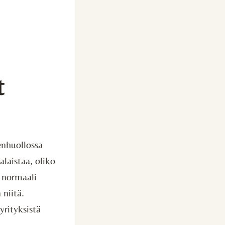
t
enhuollossa
alaistaa, oliko
 normaali
 niitä.
rityksistä