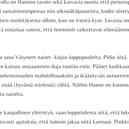
 jolla on Hannen tavoin sekä kasvavia nuoria että pienemp
ti samaistumispintaa niin ulkonäköpaineista, kodin siiste
sen morkkiksesta silloin, kun on itsestä kyse. Luvassa o
itä tosiasiaa vasten, että hormonit vaikuttavat elämäämm
sana Väsyneet naiset -kirjan loppupuolelta. Pidin siitä,
en kasvun seuraamisen iloja tuotiin esiin. Pääset kurkk
vanhemmuuden mahdollisuuksiin ja ikääntyvän autuutee
ei enää (hyvässä mielessä) välitä. Näihin Hanne on koon
a naisilta.
le kaupallinen yhteistyö, vaan lopputulema siitä, että lu
ltavasti ajatuksia, että halusin jakaa niitä kanssasi. Pinkki