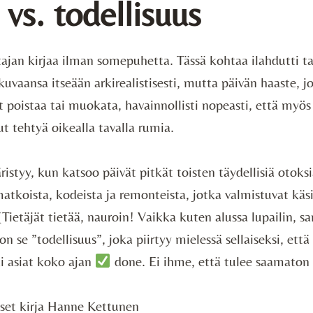
vs. todellisuus
ajan kirjaa ilman somepuhetta. Tässä kohtaa ilahdutti tar
uvaansa itseään arkirealistisesti, mutta päivän haaste, j
t poistaa tai muokata, havainnollisti nopeasti, että myös
ut tehtyä oikealla tavalla rumia.
ristyy, kun katsoo päivät pitkät toisten täydellisiä otoks
matkoista, kodeista ja remonteista, jotka valmistuvat käs
(Tietäjät tietää, nauroin! Vaikka kuten alussa lupailin, 
on se ”todellisuus”, joka piirtyy mielessä sellaiseksi, että
i asiat koko ajan
done. Ei ihme, että tulee saamaton 