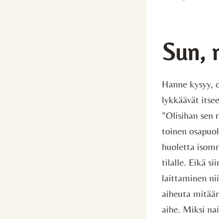
Sun, 
Hanne kysyy, o
lykkäävät itse
”Olisihan sen 
toinen osapuo
huoletta isom
tilalle. Eikä s
laittaminen ni
aiheuta mitään
aihe. Miksi na