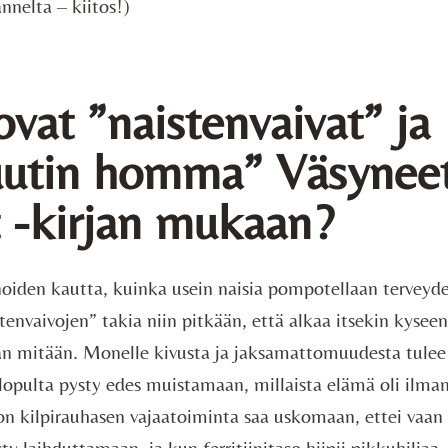
nnelta – kiitos!)
ovat ”naistenvaivat” ja
utin homma” Väsynee
t -kirjan mukaan?
inoiden kautta, kuinka usein naisia pompotellaan terveyd
stenvaivojen” takia niin pitkään, että alkaa itsekin kyseen
an mitään. Monelle kivusta ja jaksamattomuudesta tulee
 lopulta pysty edes muistamaan, millaista elämä oli ilman
 kilpirauhasen vajaatoiminta saa uskomaan, ettei vaan y
y laihduttamaan, ja kun ferritiinitaso hiipii pikkuhiljaa