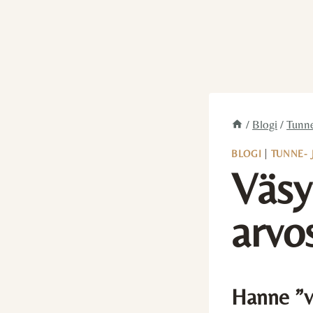
/
Blogi
/
Tunne
BLOGI
|
TUNNE- 
Väsy
arvo
Hanne ”v