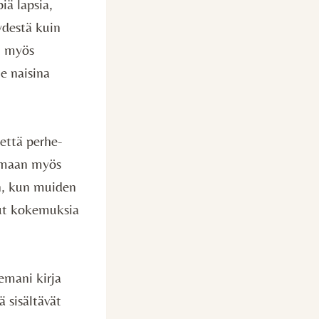
iä lapsia,
ydestä kuin
n myös
e naisina
 että perhe-
aamaan myös
n, kun muiden
nut kokemuksia
kemani kirja
ä sisältävät