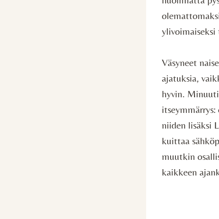
olemattomaksi
ylivoimaiseksi
Väsyneet naise
ajatuksia, vai
hyvin. Minuut
itseymmärrys: e
niiden lisäksi
kuittaa sähköpo
muutkin osallis
kaikkeen ajankä