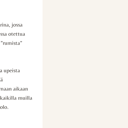
ina, jossa
ossa otettua
 ”rumista”
ia upeista
iä
samaan aikaan
 kaikilla muilla
olo.