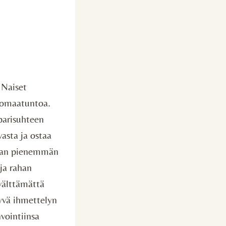
 Naiset
a omaatuntoa.
parisuhteen
asta ja ostaa
ivan pienemmän
 ja rahan
välttämättä
hyvä ihmettelyn
vointiinsa