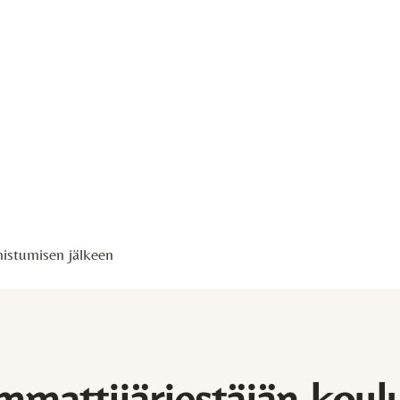
uran eri vaiheissa
mistumisen jälkeen
mmattijärjestäjän koul