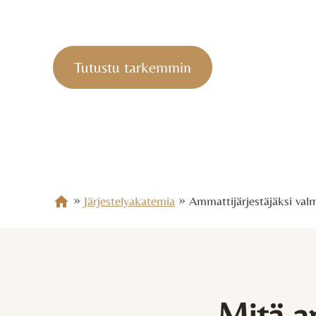
Järjestelykonsultiksi, Järjestelyakatemia tukee 
Tutustu tarkemmin
»
»
Järjestelyakatemia
Ammattijärjestäjäksi val
Mitä a