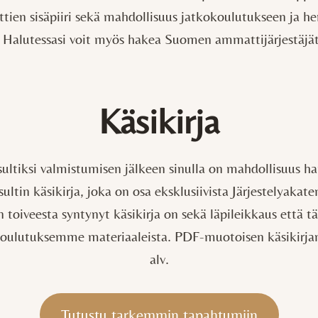
lttien sisäpiiri sekä mahdollisuus jatkokoulutukseen ja h
 Halutessasi voit myös hakea Suomen ammattijärjestäjät 
Käsikirja
sultiksi valmistumisen jälkeen sinulla on mahdollisuus han
sultin käsikirja, joka on osa eksklusiivista Järjestelyakate
n toiveesta syntynyt käsikirja on sekä läpileikkaus että t
oulutuksemme materiaaleista. PDF-muotoisen käsikirjan 
alv.
Tutustu tarkemmin tapahtumiin