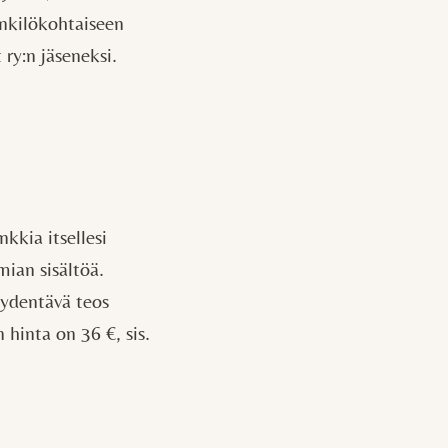
enkilökohtaiseen
ry:n jäseneksi.
kkia itsellesi
mian sisältöä.
äydentävä teos
hinta on 36 €, sis.