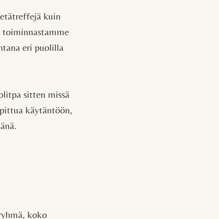
 etätreffejä kuin
le toiminnastamme
tana eri puolilla
litpa sitten missä
opittua käytäntöön,
jänä.
ryhmä, koko