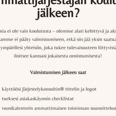
jälkeen?
mia ei ole vain koulutusta – olemme alati kehittyvä ja akt
mme ei pääty valmistumiseen, etkä siis jää yksin saatua
ympärillesi yhteisön, joka tukee tulevaisuuteen liittyvis
iloitsee kanssasi jokaisesta onnistumisesta!
Valmistumisen jälkeen saat
käyttöösi Järjestelykonsultin® tittelin ja logot
tueksesi asiakaskäynnin checklistat
vuosikalenterin ammattimaisen toiminnan suunnittelu