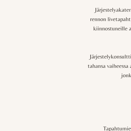
Järjestelyakatem
rennon livetapah
kiinnostuneille 
Järjestelykonsult
tahansa vaiheessa 
jonk
Tapahtumie