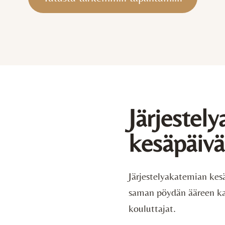
Järjestel
kesäpäivä
Järjestelyakatemian kesä
saman pöydän ääreen kai
kouluttajat.