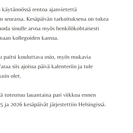
 käytännössä rentoa ajanvietettä
 seurassa. Kesäpäivän tarkoituksena on tukea
uoda sinulle arvoa myös henkilökohtaisesti
maan kollegoiden kanssa.
u paitsi kouluttava osio, myös mukavia
raa siis ajoissa päivä kalenteriin ja tule
kuin olet.
vä toteutuu lauantaina pari viikkoa ennen
ja 2026 kesäpäivät järjestettiin Helsingissä.