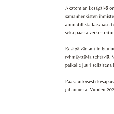
Akatemian kesäpäivä on
samanhenkisten ihmisten
ammatillista kasvuasi, t
sekä päästä verkostoitu
Kesäpäivän antiin kuulu
ryhmäyttäviä tehtäviä. Va
paikalle juuri sellaisena 
Pääsääntöisesti kesäpäi
juhannusta. Vuoden 2025 