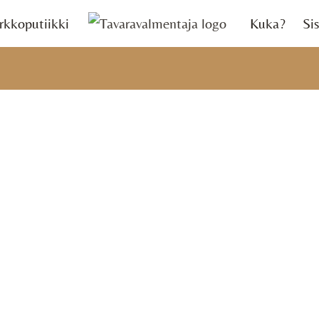
rkkoputiikki
Kuka?
Sis
jälkeen
estäjän koulutuksesta tai
en käynyt & hakenut