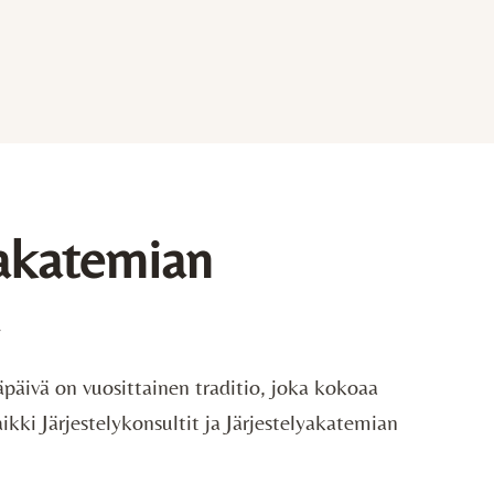
y­akatemian
päivä on vuosittainen traditio, joka kokoaa
kki Järjestelykonsultit ja Järjestelyakatemian