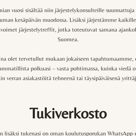
ian vuosi sisältää niin järjestelykonsulteille suunnattuja
tuman kesäpäivän muodossa. Lisäksi järjestämme kaikil
avoimet järjestelytreffit, jotka toteutuvat samana ajankoh
Suomea.
tina olet tervetullut mukaan jokaiseen tapahtumaamme, o
ammatillista polkuasi – vasta pohtimassa, kuinka viedä 
in verran asiakastöitä tehneenä tai täysipäiväisenä yrittä
Tukiverkosto
n lisäksi tukenasi on oman koulutusporukan WhatsApp-