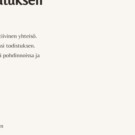
iivinen yhteisö.
si todistuksen.
sä pohdinnoissa ja
un