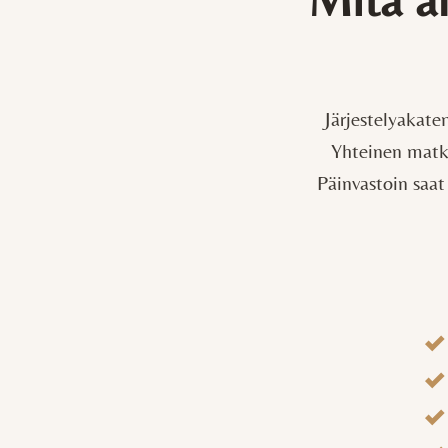
Järjestelyakate
Yhteinen matka
Päinvastoin saat 