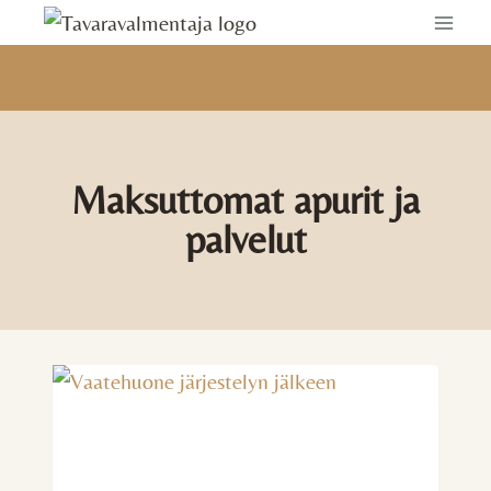
Siirry
sisältöön
Maksuttomat apurit ja
palvelut