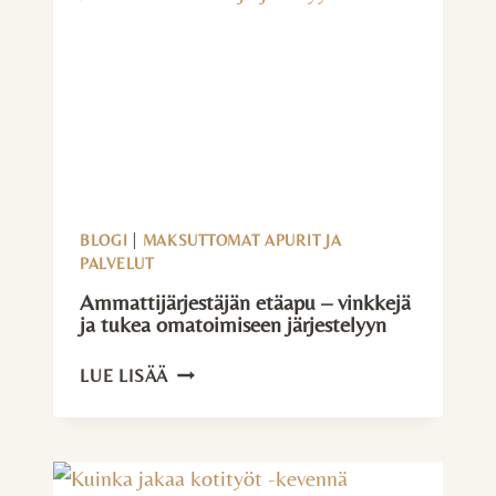
BLOGI
|
MAKSUTTOMAT APURIT JA
PALVELUT
Ammatti­järjestäjän etäapu – vinkkejä
ja tukea omatoimiseen järjestelyyn
AMMATTI­
LUE LISÄÄ
JÄRJESTÄJÄN
ETÄAPU
–
VINKKEJÄ