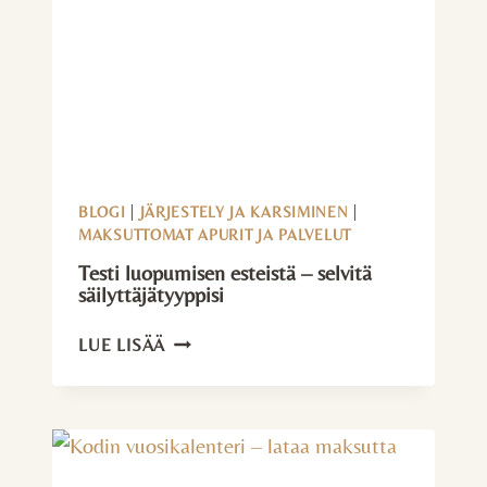
BLOGI
|
JÄRJESTELY JA KARSIMINEN
|
MAKSUTTOMAT APURIT JA PALVELUT
Testi luopumisen esteistä – selvitä
säilyttäjätyyppisi
TESTI
LUE LISÄÄ
LUOPUMISEN
ESTEISTÄ
–
SELVITÄ
SÄILYTTÄJÄTYYPPISI