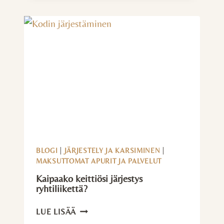
PÄIVÄÄ
JUHLIIN
BLOGI
|
JÄRJESTELY JA KARSIMINEN
|
MAKSUTTOMAT APURIT JA PALVELUT
Kaipaako keittiösi järjestys
ryhtiliikettä?
KAIPAAKO
LUE LISÄÄ
KEITTIÖSI