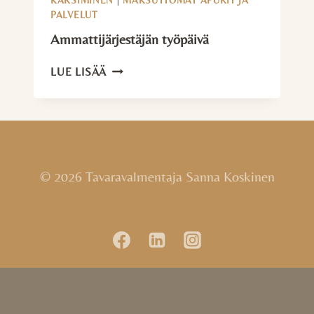
KARSIMINEN
|
MAKSUTTOMAT APURIT JA
PALVELUT
Ammattijärjestäjän työpäivä
AMMATTIJÄRJESTÄJÄN
LUE LISÄÄ
TYÖPÄIVÄ
© 2026 Tavaravalmentaja Sanna Koskinen