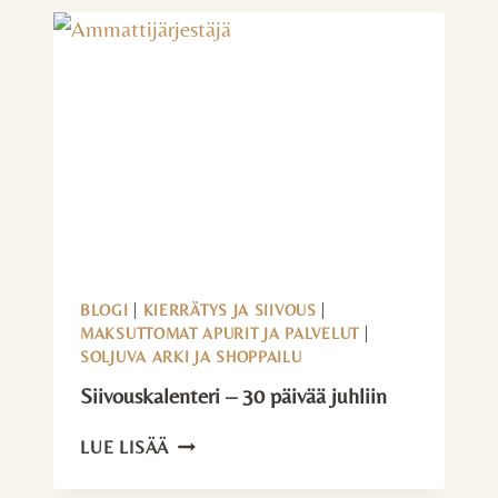
KEVENNÄ
KUORMITUSTA
JA
JAA
VASTUUTA
BLOGI
|
KIERRÄTYS JA SIIVOUS
|
MAKSUTTOMAT APURIT JA PALVELUT
|
SOLJUVA ARKI JA SHOPPAILU
Siivouskalenteri – 30 päivää juhliin
SIIVOUSKALENTERI
LUE LISÄÄ
–
30