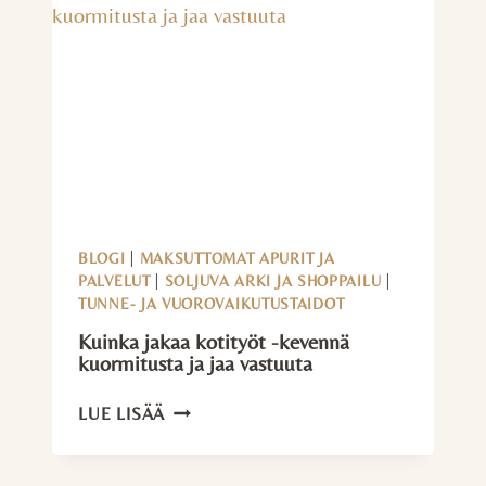
JA
TUKEA
OMATOIMISEEN
JÄRJESTELYYN
BLOGI
|
MAKSUTTOMAT APURIT JA
PALVELUT
|
SOLJUVA ARKI JA SHOPPAILU
|
TUNNE- JA VUOROVAIKUTUSTAIDOT
Kuinka jakaa kotityöt -kevennä
kuormitusta ja jaa vastuuta
KUINKA
LUE LISÄÄ
JAKAA
KOTITYÖT
-