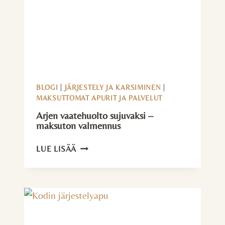
KÄYNNILLE
BLOGI
|
JÄRJESTELY JA KARSIMINEN
|
MAKSUTTOMAT APURIT JA PALVELUT
Arjen vaatehuolto sujuvaksi –
maksuton valmennus
ARJEN
LUE LISÄÄ
VAATEHUOLTO
SUJUVAKSI
–
MAKSUTON
VALMENNUS