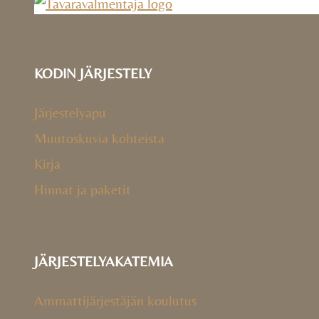
KODIN JÄRJESTELY
Järjestelyapu
Muutoskuvia kohteista
Kirja
Hinnat ja paketit
JÄRJESTELYAKATEMIA
Ammattijärjestäjän koulutus