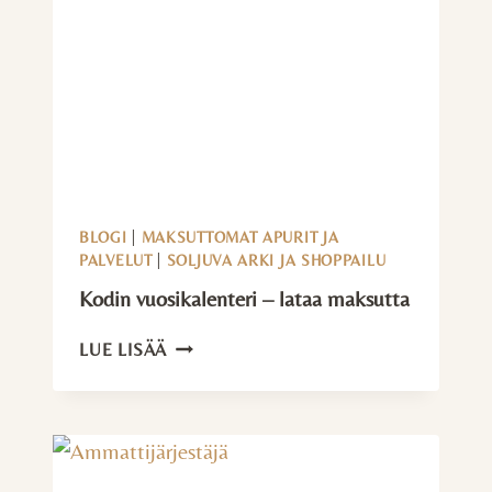
BLOGI
|
MAKSUTTOMAT APURIT JA
PALVELUT
|
SOLJUVA ARKI JA SHOPPAILU
Kodin vuosi­kalenteri – lataa maksutta
KODIN
LUE LISÄÄ
VUOSI­
KALENTERI
–
LATAA
MAKSUTTA