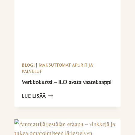
BLOGI
|
MAKSUTTOMAT APURIT JA
PALVELUT
Verkkokurssi – ILO avata vaatekaappi
VERKKOKURSSI
LUE LISÄÄ
–
ILO
AVATA
VAATEKAAPPI