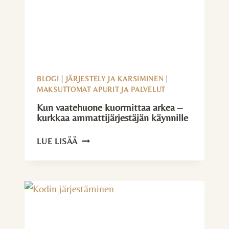
BLOGI
|
JÄRJESTELY JA KARSIMINEN
|
MAKSUTTOMAT APURIT JA PALVELUT
Kun vaatehuone kuormittaa arkea –
kurkkaa ammatti­järjestäjän käynnille
KUN
LUE LISÄÄ
VAATEHUONE
KUORMITTAA
ARKEA
–
KURKKAA
AMMATTI­
JÄRJESTÄJÄN