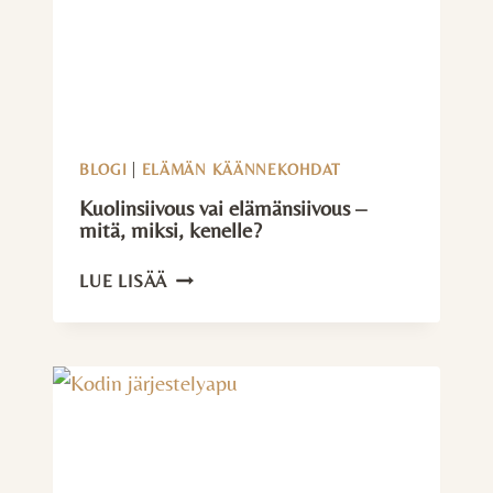
BLOGI
|
ELÄMÄN KÄÄNNEKOHDAT
Kuolinsiivous vai elämänsiivous –
mitä, miksi, kenelle?
KUOLINSIIVOUS
LUE LISÄÄ
VAI
ELÄMÄNSIIVOUS
–
MITÄ,
MIKSI,
KENELLE?