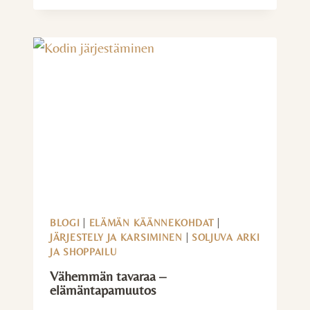
KYNNYS
–
10
VINKKIÄ
ELÄMÄNTAPAMUUTOKSEEN
BLOGI
|
ELÄMÄN KÄÄNNEKOHDAT
|
JÄRJESTELY JA KARSIMINEN
|
SOLJUVA ARKI
JA SHOPPAILU
Vähemmän tavaraa –
elämäntapamuutos