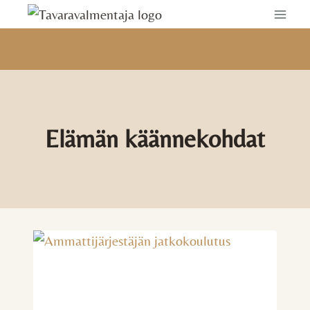
Siirry
sisältöön
Elämän käännekohdat