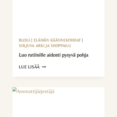
BLOGI
|
ELÄMÄN KÄÄNNEKOHDAT
|
SOLJUVA ARKI JA SHOPPAILU
Luo rutiinille aidosti pysyvä pohja
LUO
LUE LISÄÄ
RUTIINILLE
AIDOSTI
PYSYVÄ
POHJA