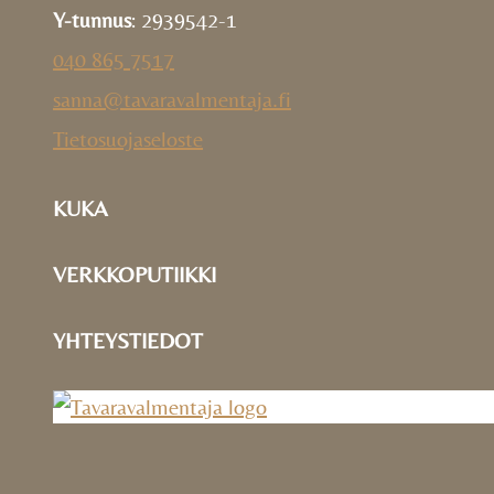
Y-tunnus
: 2939542-1
040 865 7517
sanna@tavaravalmentaja.fi
Tietosuojaseloste
KUKA
VERKKOPUTIIKKI
YHTEYSTIEDOT