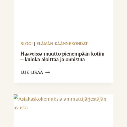
BLOGI
|
ELÄMÄN KÄÄNNEKOHDAT
Haaveissa muutto pienempään kotiin
– kuinka aloittaa ja onnistua
HAAVEISSA
LUE LISÄÄ
MUUTTO
PIENEMPÄÄN
KOTIIN
–
KUINKA
ALOITTAA
JA
ONNISTUA