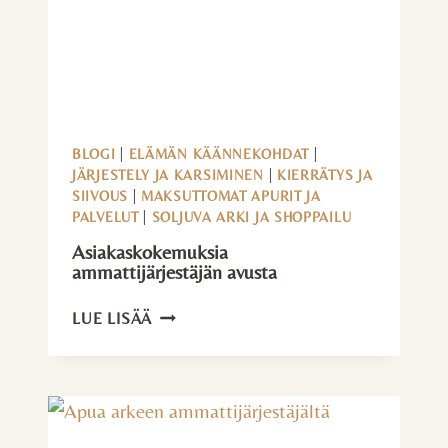
BLOGI
|
ELÄMÄN KÄÄNNEKOHDAT
|
JÄRJESTELY JA KARSIMINEN
|
KIERRÄTYS JA
SIIVOUS
|
MAKSUTTOMAT APURIT JA
PALVELUT
|
SOLJUVA ARKI JA SHOPPAILU
Asiakaskokemuksia
ammattijärjestäjän avusta
ASIAKASKOKEMUKSIA
LUE LISÄÄ
AMMATTIJÄRJESTÄJÄN
AVUSTA