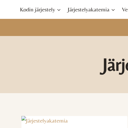
Siirry
Kodin järjestely
Järjestelyakatemia
Ve
sisältöön
Jär