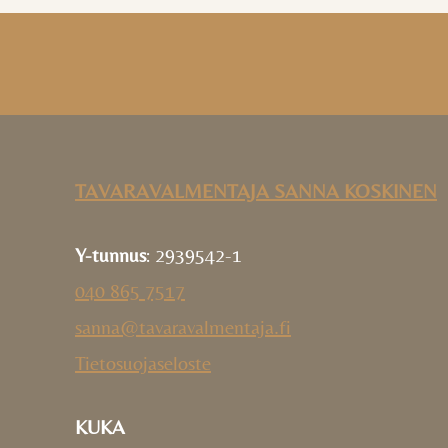
TAVARAVALMENTAJA SANNA KOSKINEN
Y-tunnus
: 2939542-1
040 865 7517
sanna@tavaravalmentaja.fi
Tietosuojaseloste
KUKA