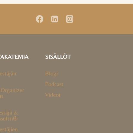
YAKATEMIA
SISÄLLÖT
estäjän
Blogi
Podcast
 Organizer
Videot
us
estäjä &
nsultti®
estäjien