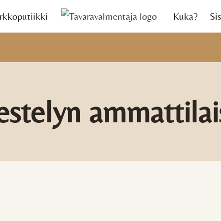
rkkoputiikki
Kuka?
Sis
jestelyn ammattilais