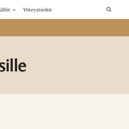
ällöt
Yhteystiedot
ille