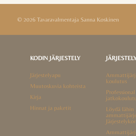
© 2026 Tavaravalmentaja Sanna Koskinen
KODIN JÄRJESTELY
JÄRJESTEL
Järjestelyapu
Ammattijärj
koulutus
Muutoskuvia kohteista
Professional
Kirja
jatkokoulut
Hinnat ja paketit
Löydä lähin
ammattijärj
Järjestelyko
Ammattijärj