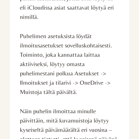
eli iCloudissa asiat saattavat löytyä eri
nimillä.
Puhelimen asetuksista löydät
ilmoitusasetukset sovelluskohtaisesti.
Toiminto, joka kannattaa laittaa
aktiiviseksi, löytyy omasta
puhelimestani polkua Asetukset ->
Ilmoitukset ja tilarivi -> OneDrive ->
Muistoja tältä päivältä.
Näin puhelin ilmoittaa minulle
päivittäin, mitä kuvamuistoja löytyy
kyseiseltä päivämäärältä eri vuosina –
olettaen tietysti, että kyseisenä päivänä