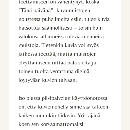
teettämiseen on vähentynyt, koska
”Tänä päivänä” -kuvamuistojen
noustessa puhelimelta esiin, tulee kuvia
katsottua säännöllisesti – toisin kuin
valokuva-albumeissa olevia menneitä
muistoja. Tietenkin kuvia voi myös
jatkossa teettää, mutta muistojen
elvyttämiseen riittää pala sieltä ja
toinen tuolta verrattuna diginä
löytyvään kuvien tulvaan.
Iso plussa pilvipalvelun käyttöönotossa
on, että kuvien ohella sinne saa talteen
kaiken muunkin tärkeän. Yrittäjänä
koen sen korvaamattomaksi