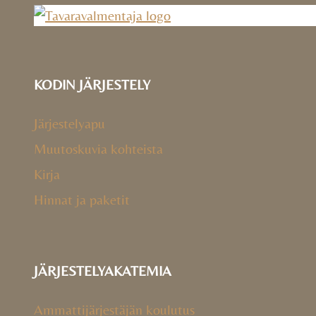
KODIN JÄRJESTELY
Järjestelyapu
Muutoskuvia kohteista
Kirja
Hinnat ja paketit
JÄRJESTELYAKATEMIA
Ammattijärjestäjän koulutus