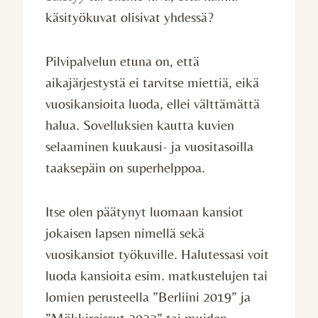
käsityökuvat olisivat yhdessä?
Pilvipalvelun etuna on, että
aikajärjestystä ei tarvitse miettiä, eikä
vuosikansioita luoda, ellei välttämättä
halua. Sovelluksien kautta kuvien
selaaminen kuukausi- ja vuositasoilla
taaksepäin on superhelppoa.
Itse olen päätynyt luomaan kansiot
jokaisen lapsen nimellä sekä
vuosikansiot työkuville. Halutessasi voit
luoda kansioita esim. matkustelujen tai
lomien perusteella ”Berliini 2019” ja
”Mökkireissut 2022” tai muiden