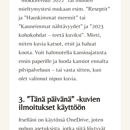
mieltymystesi mukaan esim. ”Reseptit”
ja ”Hauskimmat meemit” tai
”Kauneimmat nähtävyydet” ja ”2023
kohokohdat – teetä kuviksi”. Mieti,
miten kuvia katsot, etsit ja haluat
koota. Voit hahmotella kansioajatusta
ensin paperille ja luoda kansiot ennalta
pilvipalveluun – tai vasta sitten, kun
olet valinnut nipun kuvia.
3. ”Tänä päivänä” -kuvien
ilmoitukset käyttöön
Itselläni on käytössä OneDrive, joten
puhun asetuksista, jotka siitä löytyvät