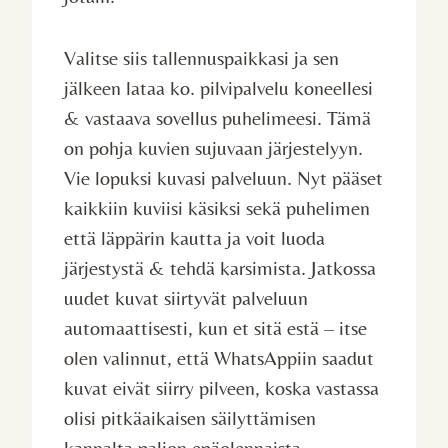
Valitse siis tallennuspaikkasi ja sen
jälkeen lataa ko. pilvipalvelu koneellesi
& vastaava sovellus puhelimeesi. Tämä
on pohja kuvien sujuvaan järjestelyyn.
Vie lopuksi kuvasi palveluun. Nyt pääset
kaikkiin kuviisi käsiksi sekä puhelimen
että läppärin kautta ja voit luoda
järjestystä & tehdä karsimista. Jatkossa
uudet kuvat siirtyvät palveluun
automaattisesti, kun et sitä estä – itse
olen valinnut, että WhatsAppiin saadut
kuvat eivät siirry pilveen, koska vastassa
olisi pitkäaikaisen säilyttämisen
kannalta paljon epäolennaista