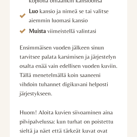
kopiona omaankin kansioonsa
Luo
kansio ja nimeä se tai valitse
aiemmin luomasi kansio
Muista
viimeistellä valintasi
Ensimmäisen vuoden jälkeen sinun
tarvitsee palata karsimisen ja järjestelyn
osalta enää vain edellisen vuoden kuviin.
Tällä menetelmällä koin saaneeni
vihdoin tuhannet digikuvani helposti
järjestykseen.
Huom! Aloita kuvien siivoaminen aina
pilvipalvelussa: kun turhat on poistettu
sieltä ja näet että tärkeät kuvat ovat