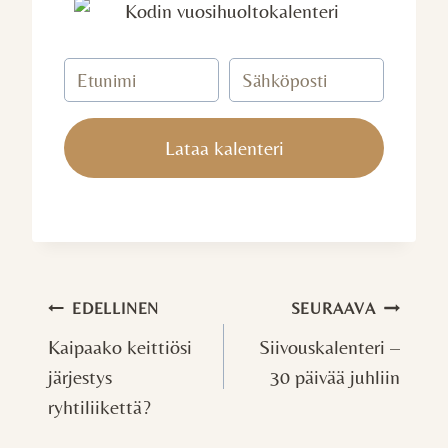
Lataa kalenteri
Artikkelien
EDELLINEN
SEURAAVA
selaus
Kaipaako keittiösi
Siivouskalenteri –
järjestys
30 päivää juhliin
ryhtiliikettä?