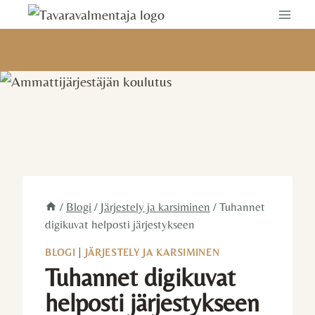
Siirry
sisältöön
/
Blogi
/
Järjestely ja karsiminen
/
Tuhannet
digikuvat helposti järjestykseen
BLOGI
|
JÄRJESTELY JA KARSIMINEN
Tuhannet digikuvat
helposti järjestykseen