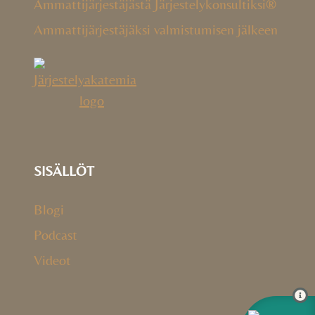
Ammattijärjestäjästä Järjestelykonsultiksi®
Ammattijärjestäjäksi valmistumisen jälkeen
SISÄLLÖT
Blogi
Podcast
Videot