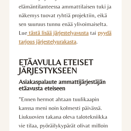
elämäntilanteessa ammattilaisen tuki ja
näkemys tuovat ryhtiä projektiin, eikä
sen suuruus tunnu enää ylivoimaiselta.
Lue
tästä lisää järjestelyavusta
tai
pyydä
tarjous järjestelyurakasta
.
ETÄAVULLA ETEISET
JÄRJESTYKSEEN
Asiakaspalaute ammattijärjestäjän
etäavusta eteiseen
”Ennen hermot ahtaan tuulikaapin
kanssa meni noin kolmesti päivässä.
Liukuovien takana oleva talotekniikka
vie tilaa, pyöräilykypärät olivat milloin