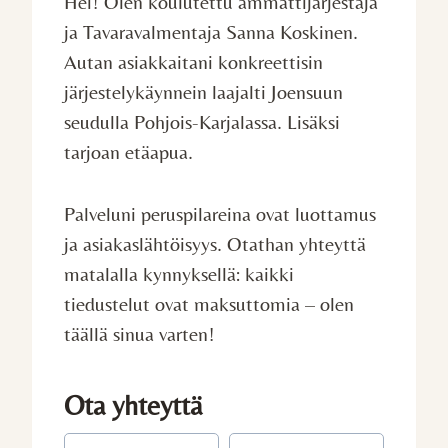
Hei! Olen koulutettu ammattijärjestäjä
ja Tavaravalmentaja Sanna Koskinen.
Autan asiakkaitani konkreettisin
järjestelykäynnein laajalti Joensuun
seudulla Pohjois-Karjalassa. Lisäksi
tarjoan etäapua.
Palveluni peruspilareina ovat luottamus
ja asiakaslähtöisyys. Otathan yhteyttä
matalalla kynnyksellä: kaikki
tiedustelut ovat maksuttomia – olen
täällä sinua varten!
Ota yhteyttä