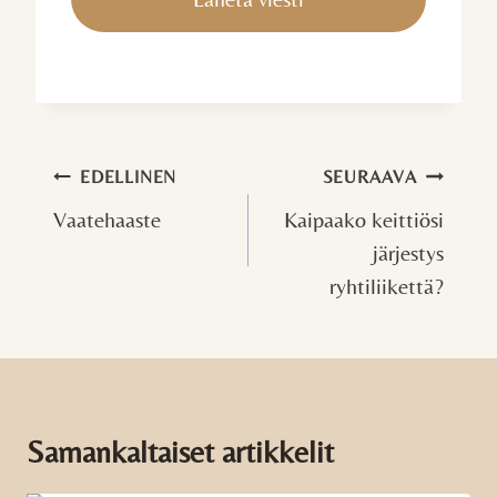
Artikkelien
EDELLINEN
SEURAAVA
selaus
Vaatehaaste
Kaipaako keittiösi
järjestys
ryhtiliikettä?
Samankaltaiset artikkelit