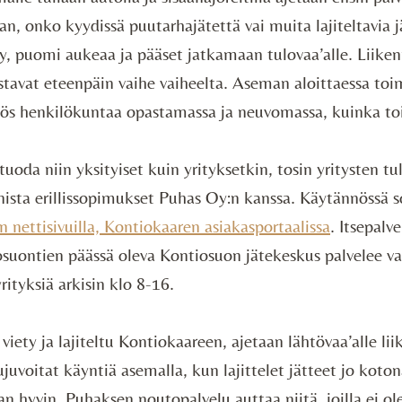
an, onko kyydissä puutarhajätettä vai muita lajiteltavia j
ty, puomi aukeaa ja pääset jatkamaan tulovaa’alle. Liiken
stavat eteenpäin vaihe vaiheelta. Aseman aloittaessa toi
yös henkilökuntaa opastamassa ja neuvomassa, kuinka to
 tuoda niin yksityiset kuin yrityksetkin, tosin yritysten t
nista erillissopimukset Puhas Oy:n kanssa. Käytännössä 
 nettisivuilla, Kontiokaaren asiakasportaalissa
. Itsepal
suontien päässä oleva Kontiosuon jätekeskus palvelee va
yrityksiä arkisin klo 8-16.
viety ja lajiteltu Kontiokaareen, ajetaan lähtövaa’alle li
juvoitat käyntiä asemalla, kun lajittelet jätteet jo koto
 hyvin. Puhaksen noutopalvelu auttaa niitä, joilla ei ol