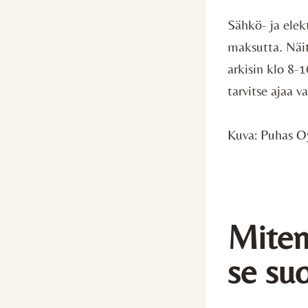
Sähkö- ja elek
maksutta. Näit
arkisin klo 8-1
tarvitse ajaa v
Kuva: Puhas O
Miten
se su