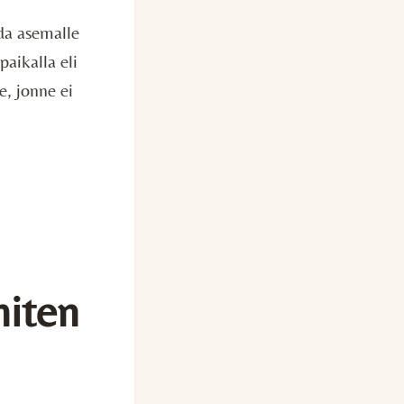
oda asemalle
aikalla eli
e, jonne ei
miten