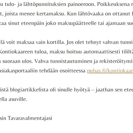
 tulo- ja lähtöpunnituksien painoeroon. Poikkeuksena ri
t, joista menee kertamaksu. Kun lähtövaaka on ottanut 
taa sinut eteenpäin joko maksupäätteelle tai ajamaan su
ä voit maksaa vain kortilla. Jos olet tehnyt vahvan tunn
Kontiokaareen tuloa, maksu hoituu automaattisesti tililtäs
 suoraan ulos. Vahva tunnistautuminen ja rekisteröitym
siakasportaaliin tehdään osoitteessa
puhas.fi/kontiokaar
ästä blogiartikkelista oli sinulle hyötyä – jaathan sen et
lla asuville.
isin Tavaravalmentajasi