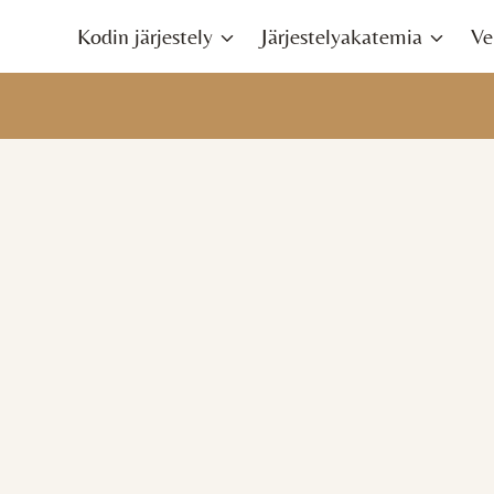
Siirry
Kodin järjestely
Järjestelyakatemia
Ve
sisältöön