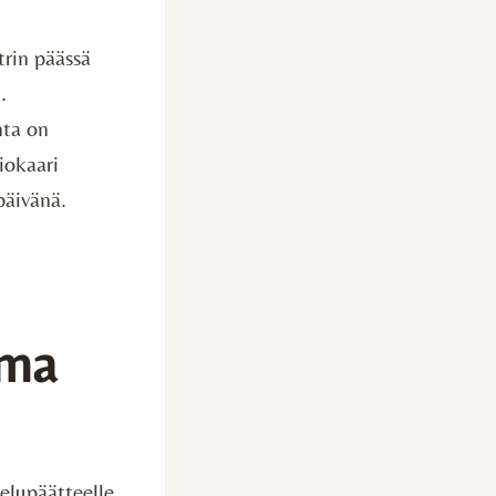
trin päässä
.
nta on
iokaari
päivänä.
ema
velupäätteelle,