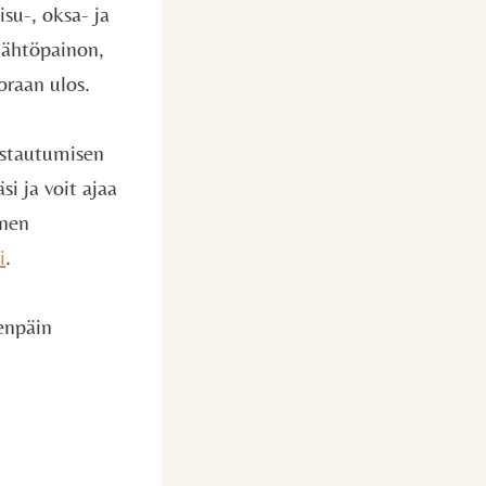
su-, oksa- ja
lähtöpainon,
oraan ulos.
istautumisen
i ja voit ajaa
inen
i
.
eenpäin