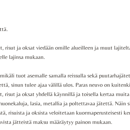
ttä.
, risut ja oksat viedään omille alueilleen ja muut lajitelt
eelle lajinsa mukaan.
mikäli tuot asemalle samalla reissulla sekä puutarhajätet
tettä, sinun tulee ajaa välillä ulos. Paras neuvo on kuiten
, risut ja oksat yhdellä käynnillä ja toisella kertaa muita 
huonekaluja, lasia, metallia ja poltettavaa jätettä. Näin si
tä, risuista ja oksista veloitetaan kuormaperusteisesti k
tavista jätteistä maksu määräytyy painon mukaan.