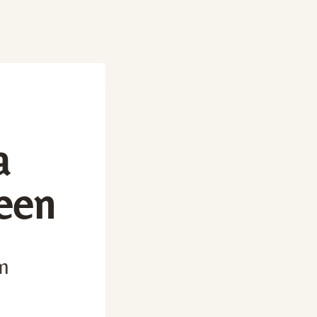
a
teen
n