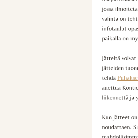
jossa ilmoiteta
valinta on teh
infotaulut opa
paikalla on m
Jätteitä voivat
jätteiden tuon
tehdä
Puhaksen
auettua Kontio
liikennettä ja 
Kun jätteet on 
noudattaen. Su
mahdollisimman