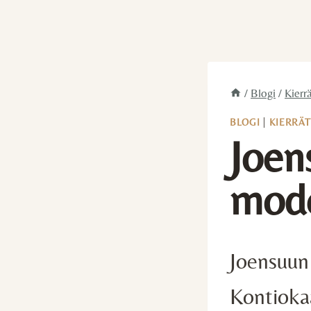
/
Blogi
/
Kierrä
BLOGI
|
KIERRÄT
Joen
mode
Joensuun
Kontioka