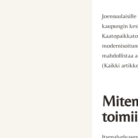
Joensuulaisille
kaupungin kesk
Kaatopaikkatoi
modernisoitunu
mahdollistaa 
(Kaikki artikk
Miten
toimi
Itsepalveluasem