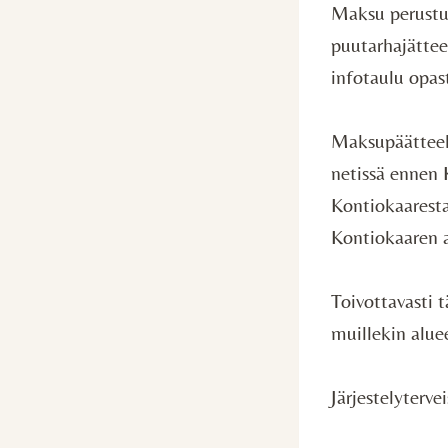
Maksu perustuu
puutarhajättee
infotaulu opas
Maksupäätteell
netissä ennen 
Kontiokaaresta
Kontiokaaren a
Toivottavasti t
muillekin aluee
Järjestelyterve