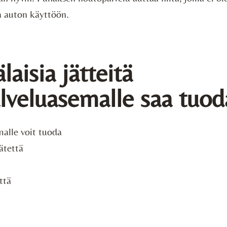
a auton käyttöön.
aisia jätteitä
alveluasemalle saa tuod
malle voit tuoda
ätettä
ttä