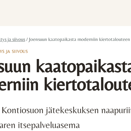
tys ja siivous
/
Joensuun kaatopaikasta moderniin kiertotalouteen
YS JA SIIVOUS
suun kaatopaikast
rniin kiertotalou
 Kontiosuon jätekeskuksen naapurii
aren itsepalveluasema