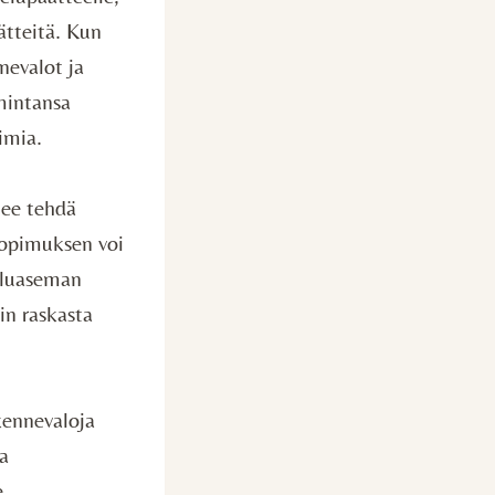
ätteitä. Kun
nevalot ja
mintansa
imia.
ulee tehdä
sopimuksen voi
veluaseman
in raskasta
ikennevaloja
na
e