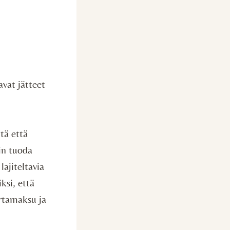
avat jätteet
tä että
kin tuoda
lajiteltavia
ksi, että
ertamaksu ja