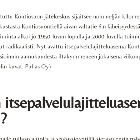
 tuttu Kontiosuon jätekeskus sijaitsee noin neljän kilome
ustasta Kontiosuontiellä aivan valtatie 6:n läheisyydessä
minta alkoi jo 1950-luvun lopulla ja 2000-luvulla toimi
t radikaalisti. Nyt avattu itsepalvelulajitteluasema Kont
asioinnin aamukuudesta iltakymmeneen jokaisena viikon
elin kuvat: Puhas Oy)
 itsepalvelulajitteluas
i?
alle tullaan autolla ja sisäänajoreitillä ajetaan ensin pal