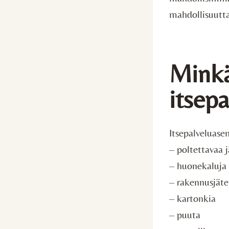
mahdollisuutt
Minkäl
itsep
Itsepalveluase
– poltettavaa j
– huonekaluja
– rakennusjäte
– kartonkia
– puuta