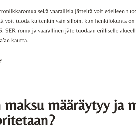
troniikkaromua sekä vaarallisia jätteitä voit edelleen tu
ä voit tuoda kuitenkin vain silloin, kun henkilökunta on p
6. SER-romu ja vaarallinen jäte tuodaan erilliselle alueell
aa’an kautta.
y
 maksu määräytyy ja 
oritetaan?