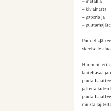
– metallia
– kiviainesta
– paperia ja
– puutarhajäte
Puutarhajätteet
viereiselle alu
Huomioi, että 
lajiteltavaa jä
puutarhajätteet
jätteitä kuten 
puutarhajätteis
muista lajitel