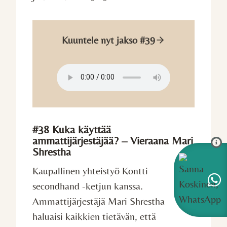
Kuuntele nyt jakso #39
#38 Kuka käyttää
ammattijärjestäjää? – Vieraana Mari
Shrestha
Kaupallinen yhteistyö Kontti
secondhand -ketjun kanssa.
Ammattijärjestäjä Mari Shrestha
haluaisi kaikkien tietävän, että