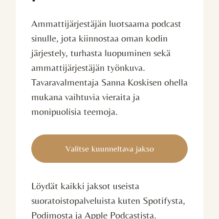
Ammattijärjestäjän luotsaama podcast
sinulle, jota kiinnostaa oman kodin
järjestely, turhasta luopuminen sekä
ammattijärjestäjän työnkuva.
Tavaravalmentaja Sanna Koskisen ohella
mukana vaihtuvia vieraita ja
monipuolisia teemoja.
Valitse kuunneltava jakso
Löydät kaikki jaksot useista
suoratoistopalveluista kuten Spotifysta,
Podimosta ja Apple Podcastista.