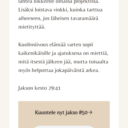
lähteä liikkeelle omassa projektissa.
Lisäksi loistava vinkki, kuinka tarttua
aiheeseen, jos läheisen tavaramäärä
mietityttää.
Kuolinsiivous elämää varten sopii
kaikenikäisille ja ajatuksena on miettiä,
mitä itsestä jälkeen jää, mutta toisaalta
myös helpottaa jokapäiväistä arkea.
Jakson kesto 29:41
Kuuntele nyt jakso #50