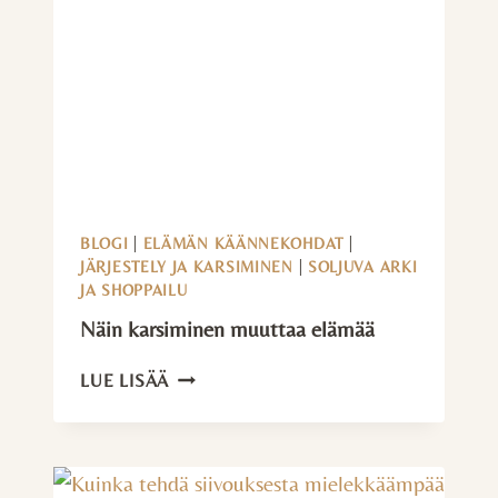
KATI
SAURULA
BLOGI
|
ELÄMÄN KÄÄNNEKOHDAT
|
JÄRJESTELY JA KARSIMINEN
|
SOLJUVA ARKI
JA SHOPPAILU
Näin karsiminen muuttaa elämää
NÄIN
LUE LISÄÄ
KARSIMINEN
MUUTTAA
ELÄMÄÄ