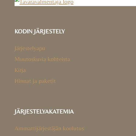
KODIN JÄRJESTELY
Järjestelyapu
Muutoskuvia kohteista
Kirja
Hinnat ja paketit
JÄRJESTELYAKATEMIA
Ammattijärjestäjän koulutus