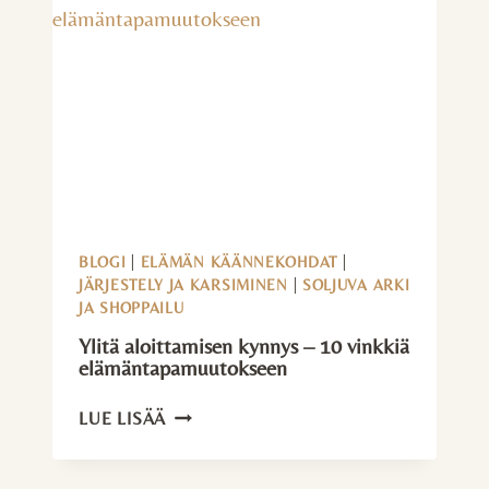
10
VINKKIÄ
BLOGI
|
ELÄMÄN KÄÄNNEKOHDAT
|
JÄRJESTELY JA KARSIMINEN
|
SOLJUVA ARKI
JA SHOPPAILU
Ylitä aloittamisen kynnys – 10 vinkkiä
elämäntapamuutokseen
YLITÄ
LUE LISÄÄ
ALOITTAMISEN
KYNNYS