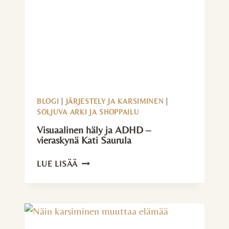
BLOGI
|
JÄRJESTELY JA KARSIMINEN
|
SOLJUVA ARKI JA SHOPPAILU
Visuaalinen häly ja ADHD –
vieraskynä Kati Saurula
VISUAALINEN
LUE LISÄÄ
HÄLY
JA
ADHD
–
VIERASKYNÄ