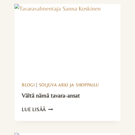
–
10
VINKKIÄ
ELÄMÄNTAPAMUUTOKSEEN
BLOGI
|
SOLJUVA ARKI JA SHOPPAILU
Vältä nämä tavara-ansat
VÄLTÄ
LUE LISÄÄ
NÄMÄ
TAVARA-
ANSAT