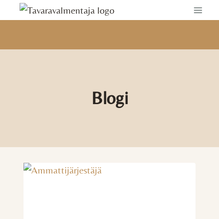
Siirry
sisältöön
Blogi