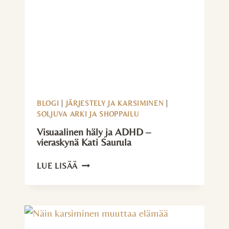
BLOGI
|
JÄRJESTELY JA KARSIMINEN
|
SOLJUVA ARKI JA SHOPPAILU
Visuaalinen häly ja ADHD –
vieraskynä Kati Saurula
VISUAALINEN
LUE LISÄÄ
HÄLY
JA
ADHD
–
VIERASKYNÄ