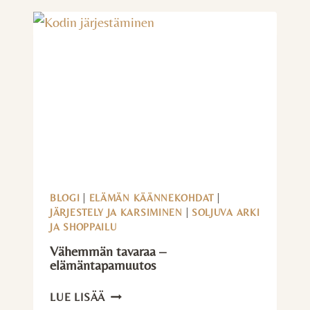
KANNATTAA
ALOITTAA?
BLOGI
|
ELÄMÄN KÄÄNNEKOHDAT
|
JÄRJESTELY JA KARSIMINEN
|
SOLJUVA ARKI
JA SHOPPAILU
Vähemmän tavaraa –
elämäntapamuutos
VÄHEMMÄN
LUE LISÄÄ
TAVARAA