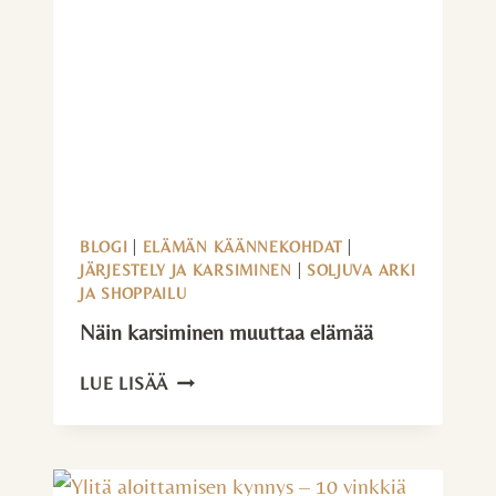
KATI
SAURULA
BLOGI
|
ELÄMÄN KÄÄNNEKOHDAT
|
JÄRJESTELY JA KARSIMINEN
|
SOLJUVA ARKI
JA SHOPPAILU
Näin karsiminen muuttaa elämää
NÄIN
LUE LISÄÄ
KARSIMINEN
MUUTTAA
ELÄMÄÄ