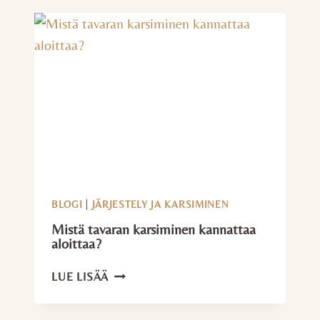
–
10
VINKKIÄ
ELÄMÄNTAPAMUUTOKSEEN
BLOGI
|
JÄRJESTELY JA KARSIMINEN
Mistä tavaran karsiminen kannattaa
aloittaa?
MISTÄ
LUE LISÄÄ
TAVARAN
KARSIMINEN