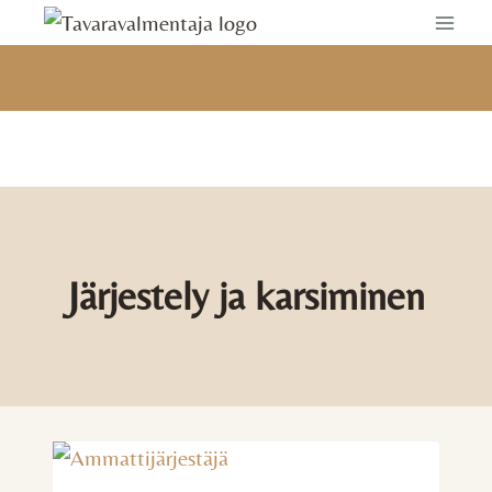
Siirry
sisältöön
Järjestely ja karsiminen