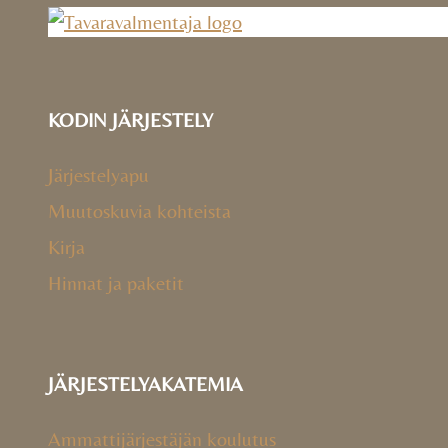
KODIN JÄRJESTELY
Järjestelyapu
Muutoskuvia kohteista
Kirja
Hinnat ja paketit
JÄRJESTELYAKATEMIA
Ammattijärjestäjän koulutus